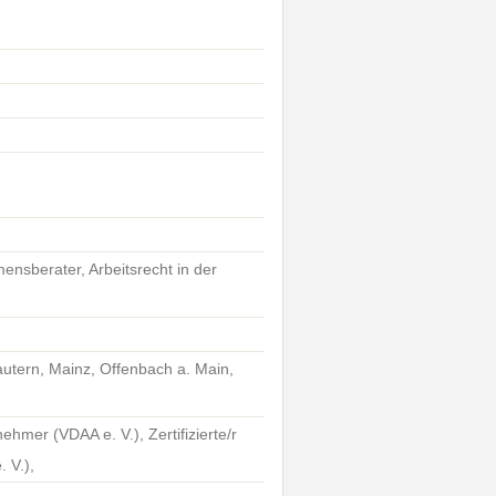
mensberater, Arbeitsrecht in der
autern, Mainz, Offenbach a. Main,
rnehmer (VDAA e. V.), Zertifizierte/r
 V.),