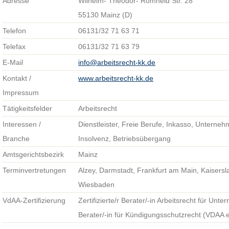
Adresse
Wilhelm- Theodor- Römheld Str. 28
55130 Mainz (D)
Telefon
06131/32 71 63 71
Telefax
06131/32 71 63 79
E-Mail
info@arbeitsrecht-kk.de
Kontakt /
www.arbeitsrecht-kk.de
Impressum
Tätigkeitsfelder
Arbeitsrecht
Interessen /
Dienstleister, Freie Berufe, Inkasso, Unterneh
Branche
Insolvenz, Betriebsübergang
Amtsgerichtsbezirk
Mainz
Terminvertretungen
Alzey, Darmstadt, Frankfurt am Main, Kaisersl
Wiesbaden
VdAA-Zertifizierung
Zertifizierte/r Berater/-in Arbeitsrecht für Unte
Berater/-in für Kündigungsschutzrecht (VDAA e.