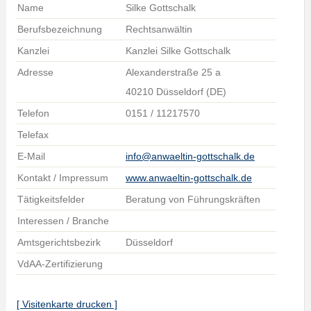
Name
Silke Gottschalk
Berufsbezeichnung
Rechtsanwältin
Kanzlei
Kanzlei Silke Gottschalk
Adresse
Alexanderstraße 25 a
40210 Düsseldorf (DE)
Telefon
0151 / 11217570
Telefax
E-Mail
info@anwaeltin-gottschalk.de
Kontakt / Impressum
www.anwaeltin-gottschalk.de
Tätigkeitsfelder
Beratung von Führungskräften
Interessen / Branche
Amtsgerichtsbezirk
Düsseldorf
VdAA-Zertifizierung
[ Visitenkarte drucken ]