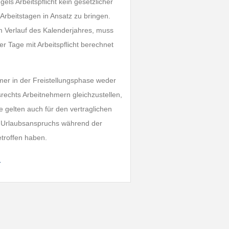
els Arbeitspflicht kein gesetzlicher
 Arbeitstagen in Ansatz zu bringen.
 im Verlauf des Kalenderjahres, muss
r Tage mit Arbeitspflicht berechnet
hmer in der Freistellungsphase weder
echts Arbeitnehmern gleichzustellen,
e gelten auch für den vertraglichen
s Urlaubsanspruchs während der
etroffen haben.
…