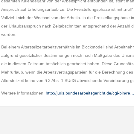
gesamten Kalenderjahr von der Arbeitspflicht entbunden ist, steht mang
Anspruch auf Erholungsurlaub zu. Die Freistellungsphase ist mit „null“
Vollzieht sich der Wechsel von der Arbeits- in die Freistellungsphase
der Urlaubsanspruch nach Zeitabschnitten entsprechend der Anzahl de
werden.
Bei einem Altersteilzeitarbeitsverhältnis im Blockmodell sind Arbeitne
aufgrund gesetzlicher Bestimmungen noch nach Maßgabe des Unionsr
die in diesem Zeitraum tatsächlich gearbeitet haben. Diese Grundsätz
Mehrurlaub, wenn die Arbeitsvertragsparteien für die Berechnung de
Altersteilzeit keine von § 3 Abs. 1 BUrlG abweichende Vereinbarung g
Weitere Informationen:
http://juris.bundesarbeitsgericht.de/cgi-bin/re