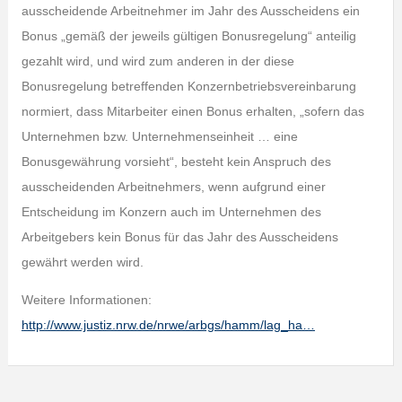
ausscheidende Arbeitnehmer im Jahr des Ausscheidens ein
Bonus „gemäß der jeweils gültigen Bonusregelung“ anteilig
gezahlt wird, und wird zum anderen in der diese
Bonusregelung betreffenden Konzernbetriebsvereinbarung
normiert, dass Mitarbeiter einen Bonus erhalten, „sofern das
Unternehmen bzw. Unternehmenseinheit … eine
Bonusgewährung vorsieht“, besteht kein Anspruch des
ausscheidenden Arbeitnehmers, wenn aufgrund einer
Entscheidung im Konzern auch im Unternehmen des
Arbeitgebers kein Bonus für das Jahr des Ausscheidens
gewährt werden wird.
Weitere Informationen:
http://www.justiz.nrw.de/nrwe/arbgs/hamm/lag_ha…