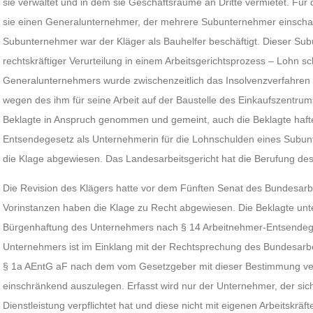
sie verwaltet und in dem sie Geschäftsräume an Dritte vermietet. Fü
sie einen Generalunternehmer, der mehrere Subunternehmer einschalt
Subunternehmer war der Kläger als Bauhelfer beschäftigt. Dieser Sub
rechtskräftiger Verurteilung in einem Arbeitsgerichtsprozess – Lohn 
Generalunternehmers wurde zwischenzeitlich das Insolvenzverfahren e
wegen des ihm für seine Arbeit auf der Baustelle des Einkaufszentru
Beklagte in Anspruch genommen und gemeint, auch die Beklagte haf
Entsendegesetz als Unternehmerin für die Lohnschulden eines Subunt
die Klage abgewiesen. Das Landesarbeitsgericht hat die Berufung de
Die Revision des Klägers hatte vor dem Fünften Senat des Bundesarbei
Vorinstanzen haben die Klage zu Recht abgewiesen. Die Beklagte unter
Bürgenhaftung des Unternehmers nach § 14 Arbeitnehmer-Entsendege
Unternehmers ist im Einklang mit der Rechtsprechung des Bundesarbe
§ 1a AEntG aF nach dem vom Gesetzgeber mit dieser Bestimmung ve
einschränkend auszulegen. Erfasst wird nur der Unternehmer, der sic
Dienstleistung verpflichtet hat und diese nicht mit eigenen Arbeitskräft