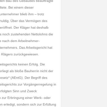
r den Bau des Gebäudes beauftragte
ete. Bei einem dieser
unternehmer blieb ihm – trotz
schuldig. Über das Vermögen des
röffnet. Der Kläger hat deshalb
ms noch zustehenden Nettolohns die
te nach dem Arbeitnehmer-
ernehmers. Das Arbeitsgericht hat
s Klägers zurückgewiesen.
tsgerichts keinen Erfolg. Die
liegt als bloße Bauherrin nicht der
setz* (AEntG). Der Begriff des
itsgerichts zur Vorgängerregelung in
rfolgten Sinn und Zweck
h zur Erbringung einer Werk- oder
en erledigt, sondern sich zur Erfüllung