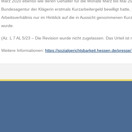
März 2020 ebenso wie deren Gehälter für die Monate März bis Mai 20
Bundesagentur der Klägerin erstmals Kurzarbeitergeld bewilligt hatte,
Arbeitsverhältnis nur im Hinblick auf die in Aussicht genommenen Ku
wurde.
(Az. L 7 AL 5/23 – Die Revision wurde nicht zugelassen. Das Urteil ist r
Weitere Informationen:
https://sozialgerichtsbarkeit.hessen.de/presse