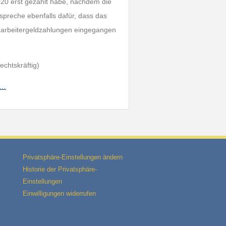
20 erst gezahlt habe, nachdem die
 spreche ebenfalls dafür, dass das
rzarbeitergeldzahlungen eingegangen
echtskräftig)
/…
Privatsphäre-Einstellungen ändern
Historie der Privatsphäre-
Einstellungen
Einwilligungen widerrufen