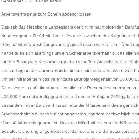
September 2021 zu gewähren.
Arbeitsvertrag nur zum Schein abgeschlossen
Das sah das Hessische Landessozialgericht im nachfolgenden Berufu
Bundesagentur für Arbeit Recht. Zwar sei zwischen der Klägerin und de
Geschäftsführeranstellungsvertrag geschlossen worden. Zur Überzeu
handelte es sich allerdings um ein Scheinarbeitsverhältnis, das allei
für den Bezug von Kurzarbeitergeld zu schaffen. Ausschlaggebend hier
und zu Beginn der Corona-Pandemie nur minimale Umsätze erzielt habe
um der Mitarbeiterin das vereinbarte Bruttojahresgehalt von 60.000 E
Dienstwagens aufzukommen. Um allein die Personalkosten tragen zu
500.000 Euro notwendig gewesen, auf den im Frühjahr 2020 jedoch kein
bestanden habe. Darüber hinaus hatte die Mitarbeiterin das eigentli
Arbeitsverhältnis zunächst nicht angetreten, sondern nachweislich ers
Geschäftsführerin gearbeitet. Dass die Mitarbeiterin von der Klägerin
Sozialversicherung angemeldet worden sei und sie die Sozialversicheru