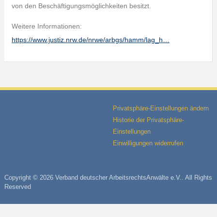
von den Beschäftigungsmöglichkeiten besitzt.
Weitere Informationen:
https://www.justiz.nrw.de/nrwe/arbgs/hamm/lag_h…
Privatsphäre-Einstellungen ändern
Historie der Privatsphäre-
Einstellungen
Einwilligungen widerrufen
Copyright © 2026 Verband deutscher ArbeitsrechtsAnwälte e.V.. All Rights
Reserved