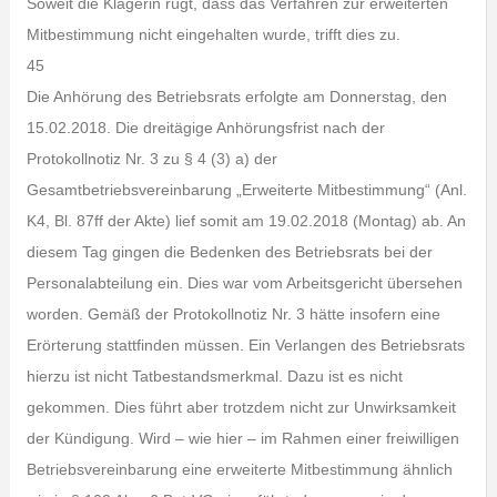
Soweit die Klägerin rügt, dass das Verfahren zur erweiterten
Mitbestimmung nicht eingehalten wurde, trifft dies zu.
45
Die Anhörung des Betriebsrats erfolgte am Donnerstag, den
15.02.2018. Die dreitägige Anhörungsfrist nach der
Protokollnotiz Nr. 3 zu § 4 (3) a) der
Gesamtbetriebsvereinbarung „Erweiterte Mitbestimmung“ (Anl.
K4, Bl. 87ff der Akte) lief somit am 19.02.2018 (Montag) ab. An
diesem Tag gingen die Bedenken des Betriebsrats bei der
Personalabteilung ein. Dies war vom Arbeitsgericht übersehen
worden. Gemäß der Protokollnotiz Nr. 3 hätte insofern eine
Erörterung stattfinden müssen. Ein Verlangen des Betriebsrats
hierzu ist nicht Tatbestandsmerkmal. Dazu ist es nicht
gekommen. Dies führt aber trotzdem nicht zur Unwirksamkeit
der Kündigung. Wird – wie hier – im Rahmen einer freiwilligen
Betriebsvereinbarung eine erweiterte Mitbestimmung ähnlich