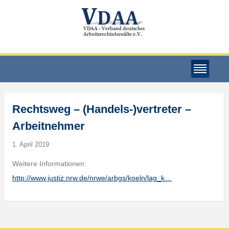
Rechtsweg – (Handels-)vertreter –
Arbeitnehmer
1. April 2019
Weitere Informationen:
http://www.justiz.nrw.de/nrwe/arbgs/koeln/lag_k…