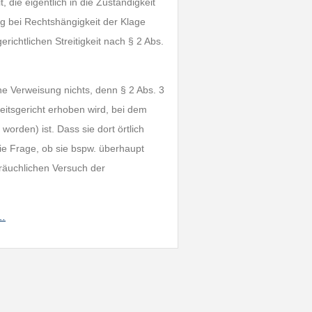
t, die eigentlich in die Zuständigkeit
eg bei Rechtshängigkeit der Klage
ichtlichen Streitigkeit nach § 2 Abs.
he Verweisung nichts, denn § 2 Abs. 3
itsgericht erhoben wird, bei dem
orden) ist. Dass sie dort örtlich
ie Frage, ob sie bspw. überhaupt
sbräuchlichen Versuch der
a…