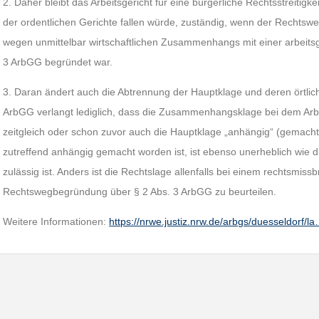
2. Daher bleibt das Arbeitsgericht für eine bürgerliche Rechtsstreitigkei
der ordentlichen Gerichte fallen würde, zuständig, wenn der Rechtsw
wegen unmittelbar wirtschaftlichen Zusammenhangs mit einer arbeitsger
3 ArbGG begründet war.
3. Daran ändert auch die Abtrennung der Hauptklage und deren örtlic
ArbGG verlangt lediglich, dass die Zusammenhangsklage bei dem Arbe
zeitgleich oder schon zuvor auch die Hauptklage „anhängig“ (gemacht w
zutreffend anhängig gemacht worden ist, ist ebenso unerheblich wie d
zulässig ist. Anders ist die Rechtslage allenfalls bei einem rechtsmis
Rechtswegbegründung über § 2 Abs. 3 ArbGG zu beurteilen.
Weitere Informationen:
https://nrwe.justiz.nrw.de/arbgs/duesseldorf/l