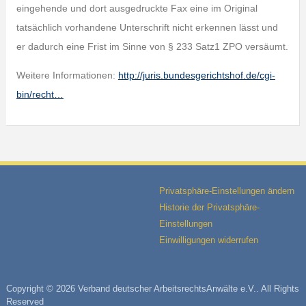
eingehende und dort ausgedruckte Fax eine im Original
tatsächlich vorhandene Unterschrift nicht erkennen lässt und
er dadurch eine Frist im Sinne von § 233 Satz1 ZPO versäumt.
Weitere Informationen:
http://juris.bundesgerichtshof.de/cgi-
bin/recht…
Privatsphäre-Einstellungen ändern
Historie der Privatsphäre-
Einstellungen
Einwilligungen widerrufen
Copyright © 2026 Verband deutscher ArbeitsrechtsAnwälte e.V.. All Rights
Reserved