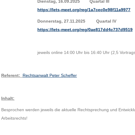
Dienstag, 16.09.2025 Quartal III
https://lets-meet.org/reg/1a7cec0e98f11a9977
Donnerstag, 27.11.2025 Quartal IV
https://lets-meet.org/reg/0ae817dd4c737d9519
jeweils online 14:00 Uhr bis 16:40 Uhr (2,5 Vortra
Referent
:
Rechtsanwalt Peter Scheffer
Inhalt:
Besprochen werden jeweils die aktuelle Rechtsprechung und Entwickl
Arbeitsrechts!