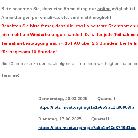
Bitte beachten Sie, dass eine Anmeldung nur
online
möglich ist.
Anmeldungen per email/Fax etc. sind nicht möglich!
Beachten Sie bitte ferner, dass die jeweils neueste Rechtsprec
hier nicht um Wiederholungen handelt.
D. h., für jede Teilnahme 
Teilnahmebestätigung nach § 15 FAO über 2,5 Stunden, bei Teiln
für insgesamt 10 Stunden!
Sie können sich zu den nachfolgenden Terminen wie folgt online anmel
Termine:
Donnerstag, 20.03.2025 Quartal I
https://lets-meet.org/reg/1c1e6e3ba1a90603fb
Dienstag, 17.06.2025 Quartal II
https://lets-meet.org/reg/b7a5c1b43e8740d1ea