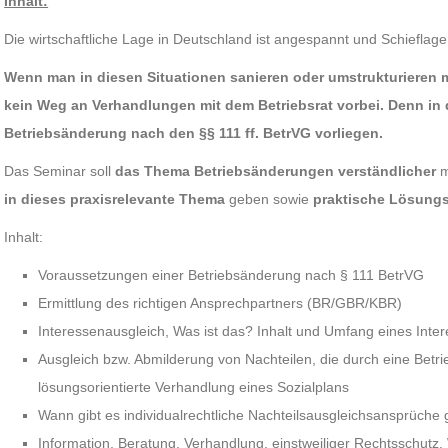
Inhalt:
Die wirtschaftliche Lage in Deutschland ist angespannt und Schiefla
Wenn man in diesen Situationen sanieren oder umstrukturieren 
kein Weg an Verhandlungen mit dem Betriebsrat vorbei. Denn in 
Betriebsänderung nach den §§ 111 ff. BetrVG vorliegen.
Das Seminar soll
das Thema Betriebsänderungen verständlicher
m
in dieses praxisrelevante Thema
geben sowie
praktische Lösung
Inhalt:
Voraussetzungen einer Betriebsänderung nach § 111 BetrVG
Ermittlung des richtigen Ansprechpartners (BR/GBR/KBR)
Interessenausgleich, Was ist das? Inhalt und Umfang eines Inte
Ausgleich bzw. Abmilderung von Nachteilen, die durch eine Bet
lösungsorientierte Verhandlung eines Sozialplans
Wann gibt es individualrechtliche Nachteilsausgleichsansprüch
Information, Beratung, Verhandlung, einstweiliger Rechtsschutz.