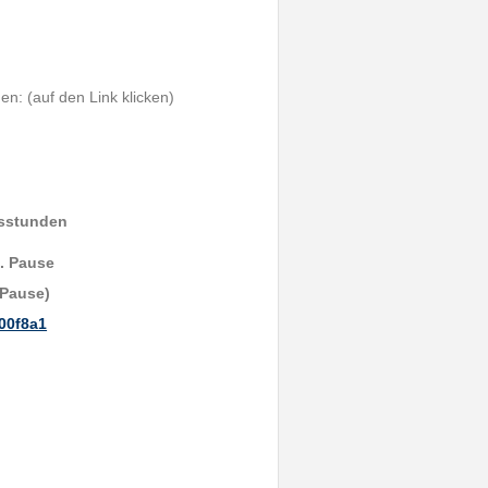
n: (auf den Link klicken)
gsstunden
n. Pause
. Pause)
000f8a1