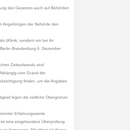
ltung des Gesetzes auch auf Behörden
nen Angehörigen der Behörde den
ts-)Klinik, sondern ein bei ihr
G Berlin-Brandenburg 6. Dezember
lichen Zeitaufwands sind
. Abhängig vom Grand der
cksichtigung finden, um die Angaben
igkeit legen die zeitliche Obergrenze
timmter Erfahrungswerte
l, ist eine eingehendere Überprüfung
g zu bemessen. Allerdings ist dieser