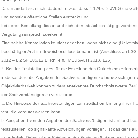
Daran ändert sich nicht dadurch etwas, dass § 1 Abs. 2 JVEG die Ge
und sonstige öffentliche Stellen erstreckt und
bei deren Bestellung diesen und nicht den tatsächlich tätig geworde
Vergütungsanspruch zuerkennt.
Eine solche Konstellation ist nicht gegeben, wenn nicht eine (Universitä
beschäftigter Arzt im Beweisbeschluss benannt ist (Anschluss an LS
2012 – L 2 SF 105/12 E, Rn. 4 ff., MEDSACH 2013, 125).
2. Bei der Feststellung des für die Erstellung des Gutachtens erforder
insbesondere die Angaben der Sachverständigen zu berücksichtigen
Objektivierbarkeit können zudem anerkannte Durchschnittswerte Berü
der Sachverständigen zu verifizieren.
a. Die Hinweise der Sachverständigen zum zeitlichen Umfang ihrer Tät
fest, die vergütet werden kann.
b. Ausgehend von den Angaben der Sachverständigen ist anhand bes
festzustellen, ob signifikante Abweichungen vorliegen. Ist das der Fal
erforderlich. Dabei ist der Spielraum der Sachverständigen nicht zu en