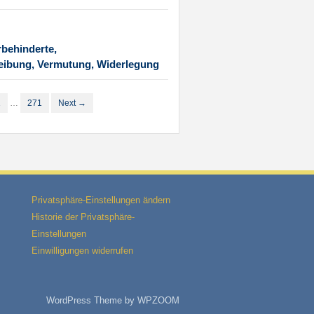
behinderte,
reibung, Vermutung, Widerlegung
1
…
271
Next →
Privatsphäre-Einstellungen ändern
Historie der Privatsphäre-
Einstellungen
Einwilligungen widerrufen
WordPress Theme by
WPZOOM