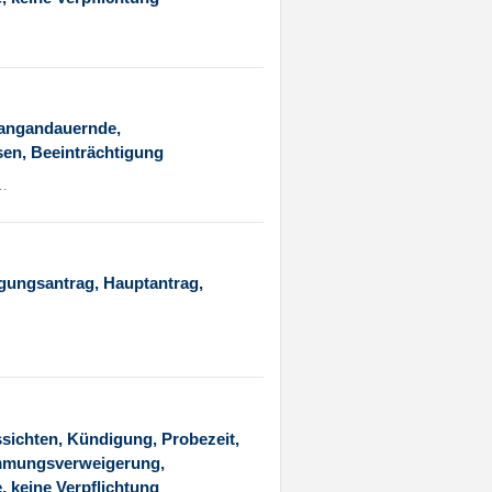
…
langandauernde,
sen, Beeinträchtigung
7…
igungsantrag, Hauptantrag,
…
sichten, Kündigung, Probezeit,
timmungsverweigerung,
, keine Verpflichtung