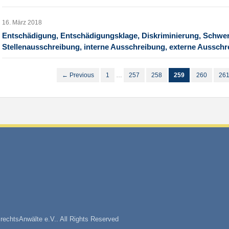
16. März 2018
Entschädigung, Entschädigungsklage, Diskriminierung, Schwer
Stellenausschreibung, interne Ausschreibung, externe Aussch
← Previous
1
…
257
258
259
260
26
rechtsAnwälte e.V.. All Rights Reserved