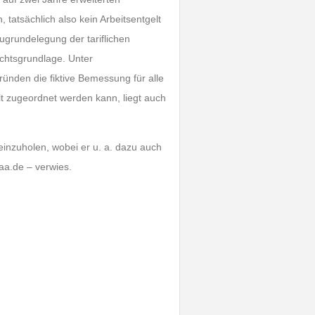
tsächlich also kein Arbeits­entgelt
rundelegung der tarif­lichen
chtsgrundlage. Unter
nden die fiktive Be­messung für alle
lt zugeordnet werden kann, liegt auch
einzuholen, wobei er u. a. dazu auch
vdaa.de – verwies.