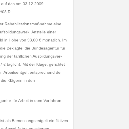
is auf das am 03.12.2009
2/08 R.
ner Rehabilitationsmaßnahme eine
fsbildungswerk. Anstelle einer
ld in Höhe von 93,00 € monatlich. Im
 die Beklagte, die Bundesagentur für
ng der tariflichen Ausbildungsver­
 täglich). Mit der Klage, ge­richtet
en Arbeitsentgelt ent­sprechend der
 die Klägerin in den
entur für Arbeit in dem Verfahren
st als Bemessungsentgelt ein fiktives
auf zwei Jahre er­wei­terten