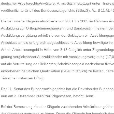
deutscher ArbeitsrechtsAnwälte e. V. mit Sitz in Stuttgart unter Hinwe
veröffentlichte Urteil des Bundessozialgerichts (BSozG), Az. B 11 AL 4
Die behinderte Klägerin absolvierte von 2001 bis 2005 im Rahmen ei
Ausbildung zur Orthopädiemechanikerin und Bandagistin in einem Beru
Ausbildungsvergütung erhielt sie von der Beklagten ein Ausbildungsge
Anschluss an die erfolgreich abgeschlossene Ausbildung bewilligte ihr
Arbeit, Arbeitslosengeld in Höhe von 8,18 € täglich unter Zugrundelegu
gütung vergleichbarer Auszubildender mit Ausbildungsvergütung (17,07 €
auf die Verurteilung der Beklagten, Arbeitslosengeld nach einem fiktiv
erworbenen beruflichen Qualifikation (64,40 € täglich) zu leisten, hatte
Tatsacheninstanzen Erfolg.
Der 11. Senat des Bundessozialgerichts hat die Revision der Bundesag
nun am 3. Dezember 2009 zurückgewiesen, betont Henn.
Bei der Bemessung des der Klägerin zustehenden Arbeitslosengeldes i
Arbeitsentgelt zugrunde zu legen. Denn die Klägerin hat innerhalb des 