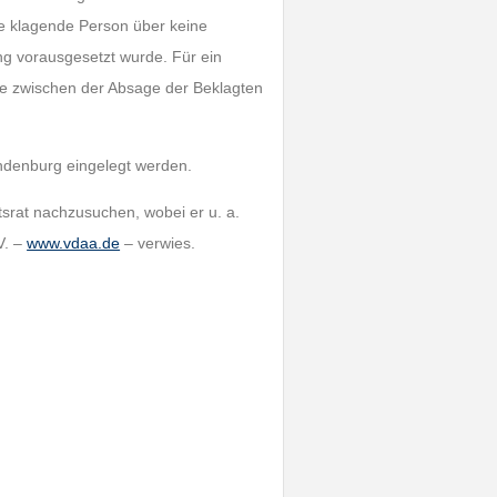
die klagende Person über keine
ng vorausgesetzt wurde. Für ein
he zwischen der Absage der Beklagten
ndenburg eingelegt werden.
tsrat nachzusuchen, wobei er u. a.
V. –
www.vdaa.de
– verwies.