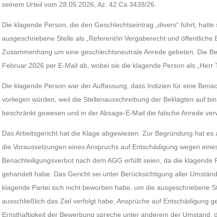
seinem Urteil vom 28.05.2026, Az. 42 Ca 3438/26.
Die klagende Person, die den Geschlechtseintrag „divers“ führt, hatte 
ausgeschriebene Stelle als „Referent/in Vergaberecht und öffentlich
Zusammenhang um eine geschlechtsneutrale Anrede gebeten. Die Bek
Februar 2026 per E-Mail ab, wobei sie die klagende Person als „Herr 
Die klagende Person war der Auffassung, dass Indizien für eine Bena
vorliegen würden, weil die Stellenausschreibung der Beklagten auf bi
beschränkt gewesen und in der Absage-E-Mail die falsche Anrede ver
Das Arbeitsgericht hat die Klage abgewiesen. Zur Begründung hat es 
die Voraussetzungen eines Anspruchs auf Entschädigung wegen eine
Benachteiligungsverbot nach dem AGG erfüllt seien, da die klagende P
gehandelt habe. Das Gericht sei unter Berücksichtigung aller Umstän
klagende Partei sich nicht beworben habe, um die ausgeschriebene St
ausschließlich das Ziel verfolgt habe, Ansprüche auf Entschädigung 
Ernsthaftigkeit der Bewerbung spreche unter anderem der Umstand, 