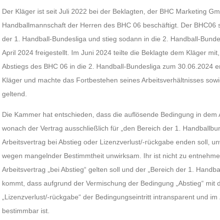
Der Kläger ist seit Juli 2022 bei der Beklagten, der BHC Marketing Gm
Handballmannschaft der Herren des BHC 06 beschäftigt. Der BHC06 spi
der 1. Handball-Bundesliga und stieg sodann in die 2. Handball-Bundes
April 2024 freigestellt. Im Juni 2024 teilte die Beklagte dem Kläger mi
Abstiegs des BHC 06 in die 2. Handball-Bundesliga zum 30.06.2024 e
Kläger und machte das Fortbestehen seines Arbeitsverhältnisses sow
geltend.
Die Kammer hat entschieden, dass die auflösende Bedingung in dem Ar
wonach der Vertrag ausschließlich für „den Bereich der 1. Handballbu
Arbeitsvertrag bei Abstieg oder Lizenzverlust/-rückgabe enden soll, unw
wegen mangelnder Bestimmtheit unwirksam. Ihr ist nicht zu entneh
Arbeitsvertrag „bei Abstieg“ gelten soll und der „Bereich der 1. Handb
kommt, dass aufgrund der Vermischung der Bedingung „Abstieg“ mit
„Lizenzverlust/-rückgabe“ der Bedingungseintritt intransparent und im Z
bestimmbar ist.