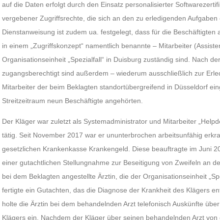
auf die Daten erfolgt durch den Einsatz personalisierter Softwarezertif
vergebener Zugriffsrechte, die sich an den zu erledigenden Aufgaben or
Dienstanweisung ist zudem ua. festgelegt, dass für die Beschäftigten
in einem „Zugriffskonzept“ namentlich benannte – Mitarbeiter (Assiste
Organisationseinheit „Spezialfall“ in Duisburg zuständig sind. Nach d
zugangsberechtigt sind außerdem – wiederum ausschließlich zur Erled
Mitarbeiter der beim Beklagten standortübergreifend in Düsseldorf ein
Streitzeitraum neun Beschäftigte angehörten.
Der Kläger war zuletzt als Systemadministrator und Mitarbeiter „Helpd
tätig. Seit November 2017 war er ununterbrochen arbeitsunfähig erkr
gesetzlichen Krankenkasse Krankengeld. Diese beauftragte im Juni 20
einer gutachtlichen Stellungnahme zur Beseitigung von Zweifeln an der
bei dem Beklagten angestellte Ärztin, die der Organisationseinheit „Sp
fertigte ein Gutachten, das die Diagnose der Krankheit des Klägers en
holte die Ärztin bei dem behandelnden Arzt telefonisch Auskünfte üb
Klägers ein. Nachdem der Kläger über seinen behandelnden Arzt von d