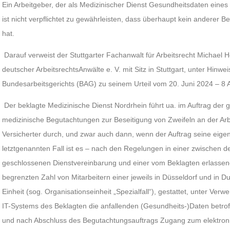
Ein Arbeitgeber, der als Medizinischer Dienst Gesundheitsdaten eines
ist nicht verpflichtet zu gewährleisten, dass überhaupt kein anderer 
hat.
Darauf verweist der Stuttgarter Fachanwalt für Arbeitsrecht Michael
deutscher ArbeitsrechtsAnwälte e. V. mit Sitz in Stuttgart, unter Hinwei
Bundesarbeitsgerichts (BAG) zu seinem Urteil vom 20. Juni 2024 – 8
Der beklagte Medizinische Dienst Nordrhein führt ua. im Auftrag der
medizinische Begutachtungen zur Beseitigung von Zweifeln an der Arbe
Versicherter durch, und zwar auch dann, wenn der Auftrag seine eigenen
letztgenannten Fall ist es – nach den Regelungen in einer zwischen
geschlossenen Dienstvereinbarung und einer vom Beklagten erlassen
begrenzten Zahl von Mitarbeitern einer jeweils in Düsseldorf und in 
Einheit (sog. Organisationseinheit „Spezialfall“), gestattet, unter Ve
IT-Systems des Beklagten die anfallenden (Gesundheits-)Daten betrof
und nach Abschluss des Begutachtungsauftrags Zugang zum elektronis