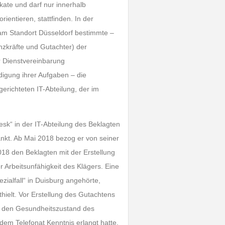
ikate und darf nur innerhalb
ientieren, stattfinden. In der
 am Standort Düsseldorf bestimmte –
nzkräfte und Gutachter) der
er Dienstvereinbarung
igung ihrer Aufgaben – die
gerichteten IT-Abteilung, der im
esk“ in der IT-Abteilung des Beklagten
ankt. Ab Mai 2018 bezog er von seiner
18 den Beklagten mit der Erstellung
 Arbeitsunfähigkeit des Klägers. Eine
ezialfall“ in Duisburg angehörte,
thielt. Vor Erstellung des Gutachtens
er den Gesundheitszustand des
em Telefonat Kenntnis erlangt hatte,