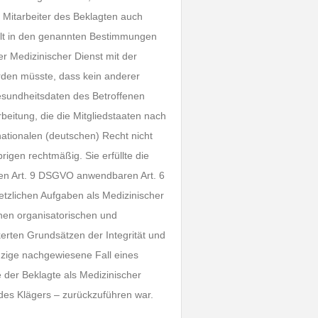
e Mitarbeiter des Beklagten auch
ält in den genannten Bestimmungen
r Medizinischer Dienst mit der
rden müsste, dass kein anderer
sundheitsdaten des Betroffenen
eitung, die die Mitgliedstaaten nach
nationalen (deutschen) Recht nicht
igen rechtmäßig. Sie erfüllte die
en Art. 9 DSGVO anwendbaren Art. 6
tzlichen Aufgaben als Medizinischer
nen organisatorischen und
rten Grundsätzen der Integrität und
nzige nachgewiesene Fall eines
 der Beklagte als Medizinischer
er des Klägers – zurückzuführen war.