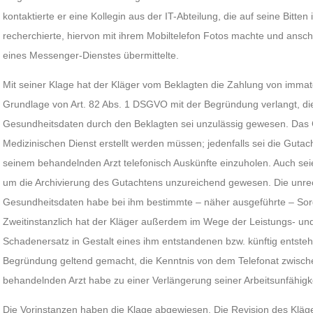
kontaktierte er eine Kollegin aus der IT-Abteilung, die auf seine Bitt
recherchierte, hiervon mit ihrem Mobiltelefon Fotos machte und ansch
eines Messenger-Dienstes übermittelte.
Mit seiner Klage hat der Kläger vom Beklagten die Zahlung von immat
Grundlage von Art. 82 Abs. 1 DSGVO mit der Begründung verlangt, die
Gesundheitsdaten durch den Beklagten sei unzulässig gewesen. Das
Medizinischen Dienst erstellt werden müssen; jedenfalls sei die Gutach
seinem behandelnden Arzt telefonisch Auskünfte einzuholen. Auch s
um die Archivierung des Gutachtens unzureichend gewesen. Die unre
Gesundheitsdaten habe bei ihm bestimmte – näher ausgeführte – Sor
Zweitinstanzlich hat der Kläger außerdem im Wege der Leistungs- und
Schadenersatz in Gestalt eines ihm entstandenen bzw. künftig entst
Begründung geltend gemacht, die Kenntnis von dem Telefonat zwisch
behandelnden Arzt habe zu einer Verlängerung seiner Arbeitsunfähigke
Die Vorinstanzen haben die Klage abgewiesen. Die Revision des Kläg