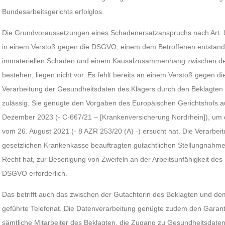
Bundesarbeitsgerichts erfolglos.
Die Grundvoraussetzungen eines Schadenersatzanspruchs nach Art. 8
in einem Verstoß gegen die DSGVO, einem dem Betroffenen entstand
immateriellen Schaden und einem Kausalzusammenhang zwischen d
bestehen, liegen nicht vor. Es fehlt bereits an einem Verstoß gegen
Verarbeitung der Gesundheitsdaten des Klägers durch den Beklagten 
zulässig. Sie genügte den Vorgaben des Europäischen Gerichtshofs 
Dezember 2023 (- C-667/21 – [Krankenversicherung Nordrhein]), um d
vom 26. August 2021 (- 8 AZR 253/20 (A) -) ersucht hat. Die Verarbeit
gesetzlichen Krankenkasse beauftragten gutachtlichen Stellungnahme,
Recht hat, zur Beseitigung von Zweifeln an der Arbeitsunfähigkeit des K
DSGVO erforderlich.
Das betrifft auch das zwischen der Gutachterin des Beklagten und d
geführte Telefonat. Die Datenverarbeitung genügte zudem den Garant
sämtliche Mitarbeiter des Beklagten, die Zugang zu Gesundheitsdaten 