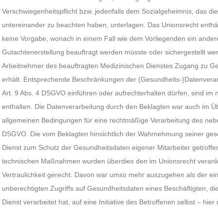
Verschwiegenheitspflicht bzw. jedenfalls dem Sozialgeheimnis, das di
untereinander zu beachten haben, unterlagen. Das Unionsrecht enth
keine Vorgabe, wonach in einem Fall wie dem Vorliegenden ein andere
Gutachtenerstellung beauftragt werden müsste oder sichergestellt we
Arbeitnehmer des beauftragten Medizinischen Dienstes Zugang zu Ge
erhält. Entsprechende Beschränkungen der (Gesundheits-)Datenverarb
Art. 9 Abs. 4 DSGVO einführen oder aufrechterhalten dürfen, sind im 
enthalten. Die Datenverarbeitung durch den Beklagten war auch im Übr
allgemeinen Bedingungen für eine rechtmäßige Verarbeitung des neb
DSGVO. Die vom Beklagten hinsichtlich der Wahrnehmung seiner gese
Dienst zum Schutz der Gesundheitsdaten eigener Mitarbeiter getroffe
technischen Maßnahmen wurden überdies den im Unionsrecht veranke
Vertraulichkeit gerecht. Davon war umso mehr auszugehen als der ei
unberechtigten Zugriffs auf Gesundheitsdaten eines Beschäftigten, die
Dienst verarbeitet hat, auf eine Initiative des Betroffenen selbst – hi