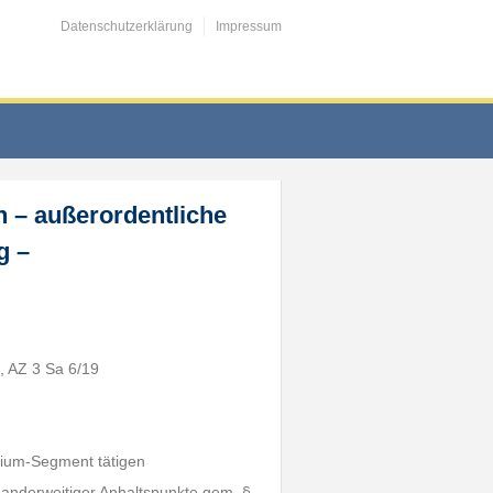
Datenschutzerklärung
Impressum
– außerordentliche
g –
, AZ 3 Sa 6/19
emium-Segment tätigen
anderweitiger Anhaltspunkte gem. §