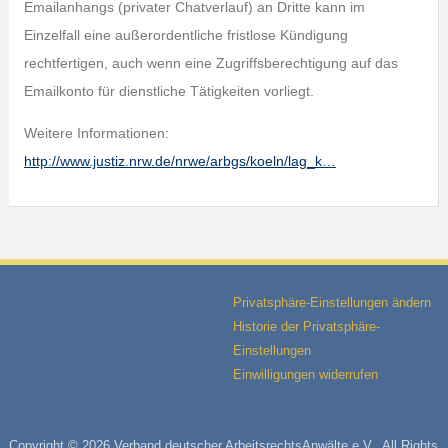
Emailanhangs (privater Chatverlauf) an Dritte kann im
Einzelfall eine außerordentliche fristlose Kündigung
rechtfertigen, auch wenn eine Zugriffsberechtigung auf das
Emailkonto für dienstliche Tätigkeiten vorliegt.
Weitere Informationen:
http://www.justiz.nrw.de/nrwe/arbgs/koeln/lag_k…
Privatsphäre-Einstellungen ändern
Historie der Privatsphäre-
Einstellungen
Einwilligungen widerrufen
Copyright © 2026 Verband deutscher ArbeitsrechtsAnwälte e.V.. All Rights