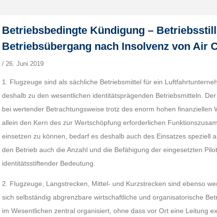
Betriebsbedingte Kündigung – Betriebsstil
Betriebsübergang nach Insolvenz von Air C
/
26. Juni 2019
1. Flugzeuge sind als sächliche Betriebsmittel für ein Luftfahrtunter
deshalb zu den wesentlichen identitätsprägenden Betriebsmitteln. De
bei wertender Betrachtungsweise trotz des enorm hohen finanziellen W
allein den Kern des zur Wertschöpfung erforderlichen Funktionszu
einsetzen zu können, bedarf es deshalb auch des Einsatzes speziell au
den Betrieb auch die Anzahl und die Befähigung der eingesetzten Pilo
identitätsstiftender Bedeutung.
2. Flugzeuge, Langstrecken, Mittel- und Kurzstrecken sind ebenso wen
sich selbständig abgrenzbare wirtschaftliche und organisatorische Betr
im Wesentlichen zentral organisiert, ohne dass vor Ort eine Leitung exi