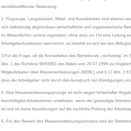
identitätsstiftender Bedeutung.
2. Flugzeuge, Langstrecken, Mittel- und Kurzstrecken sind ebenso wen
sich selbständig abgrenzbare wirtschaftliche und organisatorische Betr
im Wesentlichen zentral organisiert, ohne dass vor Ort eine Leitung exi
Arbeitgeberfunktionen wahrnimmt, so handelt es sich bei den Abflugsta
3.Für die Frage, ob die Konsultation des Betriebsrats „rechtzeitig“ im S
Abs. 1 der Richtlinie 98/59/EG des Rates vom 20.07.1998 zur Angleic
Mitgliedstaaten über Massenentlassungen (MERL) und § 17 Abs. 2 KSch
dass der Arbeitgeber nicht durch den Ausspruch von Kündigungen un
4. Eine Massenentlassungsanzeige ist nicht wegen fehlerhafter Angab
beschäftigten Arbeitnehmer unwirksam, wenn der gekündigte Arbeitne
ist und sie keine Auswirkungen auf die sachliche Prüfung der Arbeitsag
5. Für den Bereich des Massenentlassungsschutzes wird der Betriebs