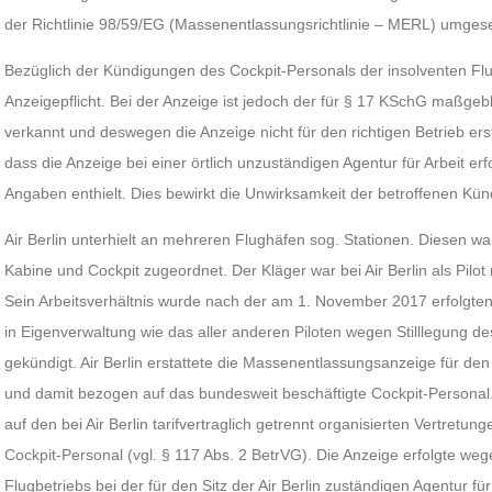
der Richtlinie 98/59/EG (Massenentlassungsrichtlinie – MERL) umgese
Bezüglich der Kündigungen des Cockpit-Personals der insolventen Flug
Anzeigepflicht. Bei der Anzeige ist jedoch der für § 17 KSchG maßgeb
verkannt und deswegen die Anzeige nicht für den richtigen Betrieb ers
dass die Anzeige bei einer örtlich unzuständigen Agentur für Arbeit erf
Angaben enthielt. Dies bewirkt die Unwirksamkeit der betroffenen Kü
Air Berlin unterhielt an mehreren Flughäfen sog. Stationen. Diesen wa
Kabine und Cockpit zugeordnet. Der Kläger war bei Air Berlin als Pilot 
Sein Arbeitsverhältnis wurde nach der am 1. November 2017 erfolgte
in Eigenverwaltung wie das aller anderen Piloten wegen Stilllegung 
gekündigt. Air Berlin erstattete die Massenentlassungsanzeige für d
und damit bezogen auf das bundesweit beschäftigte Cockpit-Personal.
auf den bei Air Berlin tarifvertraglich getrennt organisierten Vertretu
Cockpit-Personal (vgl. § 117 Abs. 2 BetrVG). Die Anzeige erfolgte we
Flugbetriebs bei der für den Sitz der Air Berlin zuständigen Agentur für