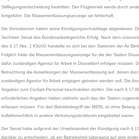
Stilllegungsentscheidung bestritten. Der Flugbetrieb werde durch ande
fortgeführt. Die Massenentlassungsanzeige sei fehlerhaft.
Die Vorinstanzen haben seine Kündigungsschutzklage abgewiesen. Di
Sechsten Senat des Bundesarbeitsgerichts Erfolg. Nach dem unionsrech
des § 17 Abs. 1 KSchG handelte es sich bei den Stationen der Air Ber
Folglich hätte die Massenentlassungsanzeige für die der Station Düss
dafür zuständigen Agentur für Arbeit in Düsseldorf erfolgen müssen. Do
Betrachtung die Auswirkungen der Massenentlassung auf, denen durch
zuständigen Agentur für Arbeit entgegen getreten werden soll. Die Anz
Angaben zum Cockpit-Personal beschränken dürfen. Die nach § 17 A
erforderlichen Angaben hätten vielmehr auch das der Station zugeor
erfassen müssen. Für den Betriebsbegriff der MERL ist ohne Belang,
kollektivrechtlich in andere Vertretungsstrukturen eingebettet waren.
Der Senat hatte aufgrund der Unwirksamkeit der Kündigung nach § 1
darüber zu entscheiden, ob ein Betriebs(teil-)übergang auf eine ander