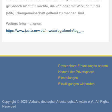
gilt jedoch nicht für Rechte, die von oder mit Wirkung für die
(Mit-)Erbengemeinschaft geltend zu machen sind.
Weitere Informationen:
https://www.justiz.nrw.de/nrwe/arbgs/koeln/lag_…
Privatsphäre-Einstellungen ändern
Historie der Privatsphäre-
Einstellungen
Einwilligungen widerrufen
Copyright © 2026 Verband deutscher ArbeitsrechtsAnwälte e.V.. All Rights
Reserved