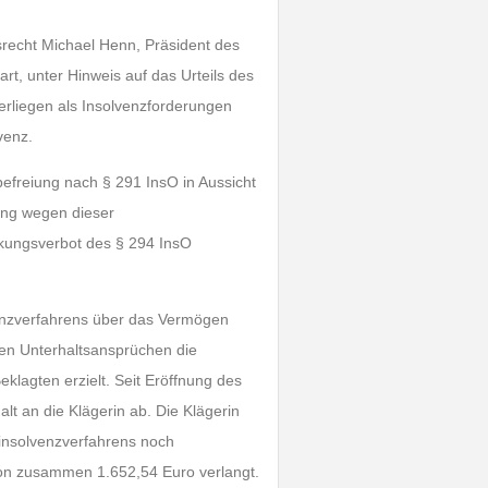
tsrecht Michael Henn, Präsident des
art, unter Hinweis auf das Urteils des
erliegen als Insolvenzforderungen
venz.
freiung nach § 291 InsO in Aussicht
ung wegen dieser
ckungsverbot des § 294 InsO
venzverfahrens über das Vermögen
ren Unterhaltsansprüchen die
klagten erzielt. Seit Eröffnung des
lt an die Klägerin ab. Die Klägerin
rinsolvenzverfahrens noch
on zusammen 1.652,54 Euro verlangt.