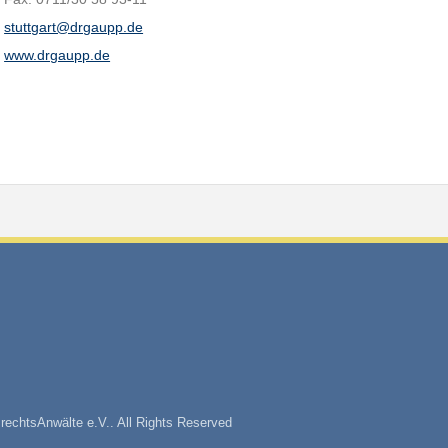
stuttgart@drgaupp.de
www.drgaupp.de
rechtsAnwälte e.V.. All Rights Reserved