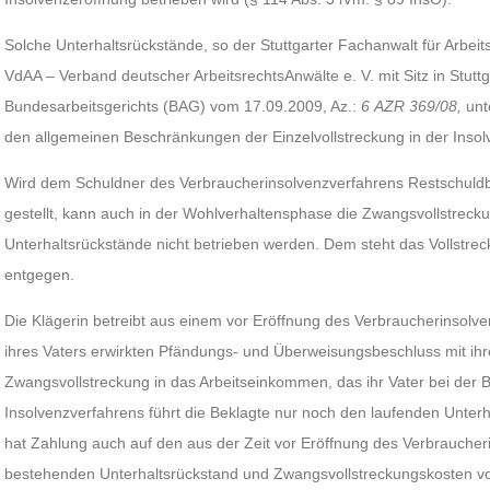
Solche Unterhaltsrückstände, so der Stuttgarter Fachanwalt für Arbei
VdAA – Verband deutscher ArbeitsrechtsAnwälte e. V. mit Sitz in Stuttg
Bundesarbeitsgerichts (BAG) vom 17.09.2009, Az.:
6 AZR 369/08,
unt
den allgemeinen Beschränkungen der Einzelvollstreckung in der Insol
Wird dem Schuldner des Verbraucherinsolvenzverfahrens Restschuldbe
gestellt, kann auch in der Wohlverhaltensphase die Zwangsvollstreck
Unterhaltsrückstände nicht betrieben werden. Dem steht das Vollstre
entgegen.
Die Klägerin betreibt aus einem vor Eröffnung des Verbraucherinsol
ihres Vaters erwirkten Pfändungs- und Überweisungsbeschluss mit ih
Zwangsvollstreckung in das Arbeitseinkommen, das ihr Vater bei der Be
Insolvenzverfahrens führt die Beklagte nur noch den laufenden Unterha
hat Zahlung auch auf den aus der Zeit vor Eröffnung des Verbrauche
bestehenden Unterhaltsrückstand und Zwangsvollstreckungskosten v