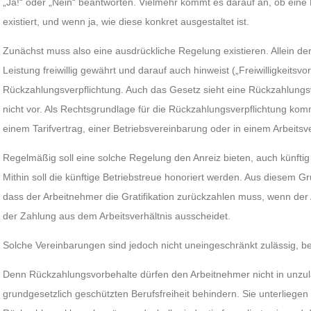
„Ja!“ oder „Nein“ beantworten. Vielmehr kommt es darauf an, ob ein
existiert, und wenn ja, wie diese konkret ausgestaltet ist.
Zunächst muss also eine ausdrückliche Regelung existieren. Allein de
Leistung freiwillig gewährt und darauf auch hinweist („Freiwilligkeitsvo
Rückzahlungsverpflichtung. Auch das Gesetz sieht eine Rückzahlung
nicht vor. Als Rechtsgrundlage für die Rückzahlungsverpflichtung kom
einem Tarifvertrag, einer Betriebsvereinbarung oder in einem Arbeitsve
Regelmäßig soll eine solche Regelung den Anreiz bieten, auch künftig f
Mithin soll die künftige Betriebstreue honoriert werden. Aus diesem 
dass der Arbeitnehmer die Gratifikation zurückzahlen muss, wenn der
der Zahlung aus dem Arbeitsverhältnis ausscheidet.
Solche Vereinbarungen sind jedoch nicht uneingeschränkt zulässig, 
Denn Rückzahlungsvorbehalte dürfen den Arbeitnehmer nicht in unzul
grundgesetzlich geschützten Berufsfreiheit behindern. Sie unterliegen d