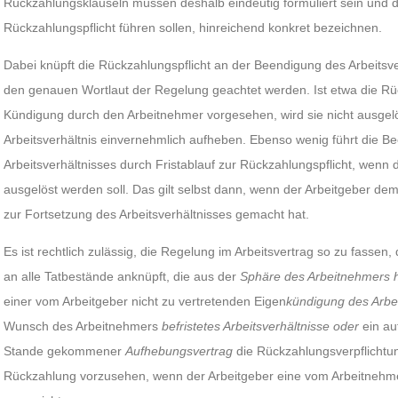
Rückzahlungsklauseln müssen deshalb eindeutig formuliert sein und d
Rückzahlungspflicht führen sollen, hinreichend konkret bezeichnen.
Dabei knüpft die Rückzahlungspflicht an der Beendigung des Arbeitsverh
den genauen Wortlaut der Regelung geachtet werden. Ist etwa die Rüc
Kündigung durch den Arbeitnehmer vorgesehen, wird sie nicht ausgelö
Arbeitsverhältnis einvernehmlich aufheben. Ebenso wenig führt die Be
Arbeitsverhältnisses durch Fristablauf zur Rückzahlungspflicht, wenn
ausgelöst werden soll. Das gilt selbst dann, wenn der Arbeitgeber de
zur Fortsetzung des Arbeitsverhältnisses gemacht hat.
Es ist rechtlich zulässig, die Regelung im Arbeitsvertrag so zu fassen
an alle Tatbestände anknüpft, die aus der
Sphäre des Arbeitnehmers 
einer vom Arbeitgeber nicht zu vertretenden Eigen
k
ündigung des Arb
Wunsch des Arbeitnehmers
befristetes Arbeitsverhältnisse oder
ein a
Stande gekommener
Aufhebungsvertrag
die Rückzahlungsverpflichtung
Rückzahlung vorzusehen, wenn der Arbeitgeber eine vom Arbeitnehm