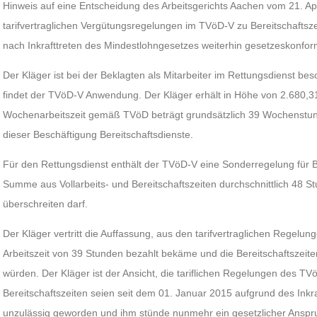
Hinweis auf eine Entscheidung des Arbeitsgerichts Aachen vom 21. Apr
tarifvertraglichen Vergütungsregelungen im TVöD-V zu Bereitschaftsz
nach Inkrafttreten des Mindestlohngesetzes weiterhin gesetzeskonfor
Der Kläger ist bei der Beklagten als Mitarbeiter im Rettungsdienst besc
findet der TVöD-V Anwendung. Der Kläger erhält in Höhe von 2.680,31 
Wochenarbeitszeit gemäß TVöD beträgt grundsätzlich 39 Wochenstun
dieser Beschäftigung Bereitschaftsdienste.
Für den Rettungsdienst enthält der TVöD-V eine Sonderregelung für B
Summe aus Vollarbeits- und Bereitschaftszeiten durchschnittlich 48 S
überschreiten darf.
Der Kläger vertritt die Auffassung, aus den tarifvertraglichen Regelung
Arbeitszeit von 39 Stunden bezahlt bekäme und die Bereitschaftszeit
würden. Der Kläger ist der Ansicht, die tariflichen Regelungen des T
Bereitschaftszeiten seien seit dem 01. Januar 2015 aufgrund des Inkr
unzulässig geworden und ihm stünde nunmehr ein gesetzlicher Anspru