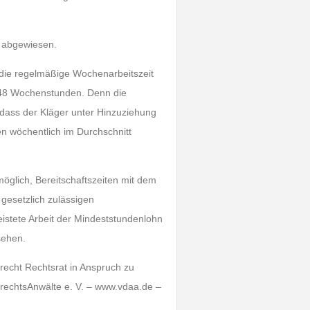
e abgewiesen.
 die regelmäßige Wochenarbeitszeit
u 48 Wochenstunden. Denn die
, dass der Kläger unter Hinzuziehung
en wöchentlich im Durchschnitt
öglich, Bereitschaftszeiten mit dem
gesetzlich zulässigen
eistete Arbeit der Mindeststundenlohn
usehen.
recht Rechtsrat in Anspruch zu
rechtsAnwälte e. V. – www.vdaa.de –