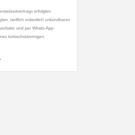
rsteilzeitvertrags erfolgten
ten, tariflich ordentlich unkündbaren
verbaler und per Whats-App-
eines türkischstämmigen,
…