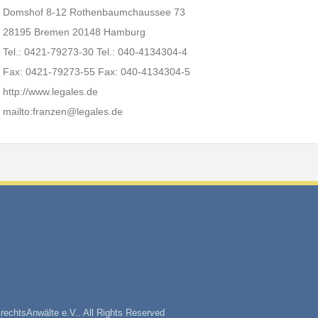
Domshof 8-12 Rothenbaumchaussee 73
28195 Bremen 20148 Hamburg
Tel.: 0421-79273-30 Tel.: 040-4134304-4
Fax: 0421-79273-55 Fax: 040-4134304-5
http://www.legales.de
mailto:franzen@legales.de
rechtsAnwälte e.V.. All Rights Reserved