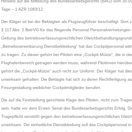
Hinweis auf die Mitteilung des Bundesarbeitsgerichts (BAG) vom 30.0
Tage – 1 AZR 1083/12.
Der Kläger ist bei der Beklagten als Flugzeugführer beschäftigt. Dort 
§ 117 Abs. 2 BetrVG für das fliegende Personal Personalvertretungen g
Geltung des betriebsverfassungsrechtlichen Gleichbehandlungsgrund
„Betriebsvereinbarung Dienstbekleidung“ hat das Cockpitpersonal wä
zu tragen. Zu dieser gehört bei Piloten eine „Cockpit-Mütze“, die in d
Flughafenbereich getragen werden muss, während Pilotinnen hierüber
gehört die „Cockpit-Mütze“ auch nicht zur Uniform. Der Kläger hat die
unwirksam gehalten. Die Beklagte hat sich zu deren Rechtfertigung auf
Frisurgestaltung weiblicher Cockpitmitglieder berufen.
Die auf die Feststellung gerichtete Klage des Piloten, nicht zum Trage
sein, hatte vor dem Ersten Senat des Bundesarbeitsgerichts Erfolg. Di
Tragepflicht verstößt gegen den betriebsverfassungsrechtlichen Glei
unwirksam. Die einheitliche Dienstkleidung soll das Cockpitpersonal in 