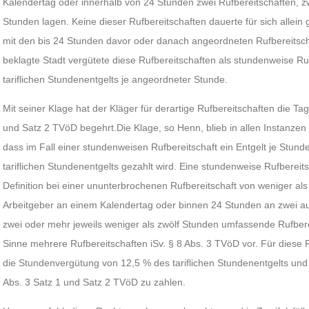
Kalendertag oder innerhalb von 24 Stunden zwei Rufbereitschaften, 
Stunden lagen. Keine dieser Rufbereitschaften dauerte für sich al
mit den bis 24 Stunden davor oder danach angeordneten Rufbe­reitsch
beklagte Stadt vergütete diese Ruf­bereitschaften als stundenweise Ru
tariflichen Stundenentgelts je angeordneter Stunde.
Mit seiner Klage hat der Kläger für derartige Rufbereitschaften die T
und Satz 2 TVöD begehrt.Die Klage, so Henn, blieb in allen Instanzen
dass im Fall einer stundenweisen Rufbereitschaft ein Entgelt je Stund
tariflichen Stundenentgelts gezahlt wird. Eine stundenweise Rufbereitsc
Definition bei einer ununterbrochenen Rufbereitschaft von weniger als
Arbeitgeber an einem Kalendertag oder binnen 24 Stunden an zwei a
zwei oder mehr jeweils weniger als zwölf Stunden umfassende Rufbereit
Sinne mehrere Rufbe­reitschaften iSv. § 8 Abs. 3 TVöD vor. Für diese R
die Stundenvergütung von 12,5 % des tariflichen Stundenentgelts und
Abs. 3 Satz 1 und Satz 2 TVöD zu zahlen.