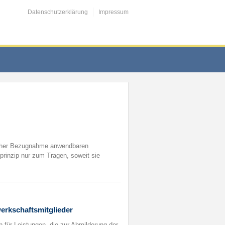
Datenschutzerklärung
Impressum
glicher Bezugnahme anwendbaren
rinzip nur zum Tragen, soweit sie
werkschaftsmitglieder
nn für Leistungen, die zur Abmilderung der