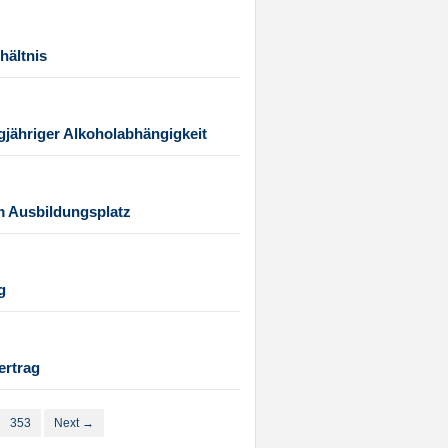
hältnis
ngjähriger Alkoholabhängigkeit
m Ausbildungsplatz
g
ertrag
353
Next →