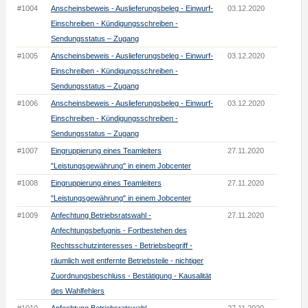
#1004
Anscheinsbeweis - Auslieferungsbeleg - Einwurf-
03.12.2020
Einschreiben - Kündigungsschreiben -
Sendungsstatus – Zugang
#1005
Anscheinsbeweis - Auslieferungsbeleg - Einwurf-
03.12.2020
Einschreiben - Kündigungsschreiben -
Sendungsstatus – Zugang
#1006
Anscheinsbeweis - Auslieferungsbeleg - Einwurf-
03.12.2020
Einschreiben - Kündigungsschreiben -
Sendungsstatus – Zugang
#1007
Eingruppierung eines Teamleiters
27.11.2020
"Leistungsgewährung" in einem Jobcenter
#1008
Eingruppierung eines Teamleiters
27.11.2020
"Leistungsgewährung" in einem Jobcenter
#1009
Anfechtung Betriebsratswahl -
27.11.2020
Anfechtungsbefugnis - Fortbestehen des
Rechtsschutzinteresses - Betriebsbegriff -
räumlich weit entfernte Betriebsteile - nichtiger
Zuordnungsbeschluss - Bestätigung - Kausalität
des Wahlfehlers