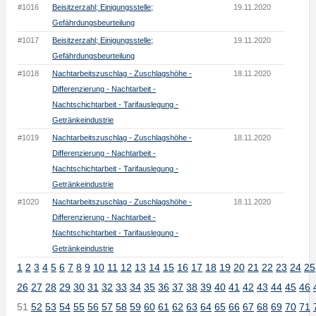
#1016
Beisitzerzahl; Einigungsstelle;
19.11.2020
Gefährdungsbeurteilung
#1017
Beisitzerzahl; Einigungsstelle;
19.11.2020
Gefährdungsbeurteilung
#1018
Nachtarbeitszuschlag - Zuschlagshöhe -
18.11.2020
Differenzierung - Nachtarbeit -
Nachtschichtarbeit - Tarifauslegung -
Getränkeindustrie
#1019
Nachtarbeitszuschlag - Zuschlagshöhe -
18.11.2020
Differenzierung - Nachtarbeit -
Nachtschichtarbeit - Tarifauslegung -
Getränkeindustrie
#1020
Nachtarbeitszuschlag - Zuschlagshöhe -
18.11.2020
Differenzierung - Nachtarbeit -
Nachtschichtarbeit - Tarifauslegung -
Getränkeindustrie
1
2
3
4
5
6
7
8
9
10
11
12
13
14
15
16
17
18
19
20
21
22
23
24
25
26
27
28
29
30
31
32
33
34
35
36
37
38
39
40
41
42
43
44
45
46
51
52
53
54
55
56
57
58
59
60
61
62
63
64
65
66
67
68
69
70
71