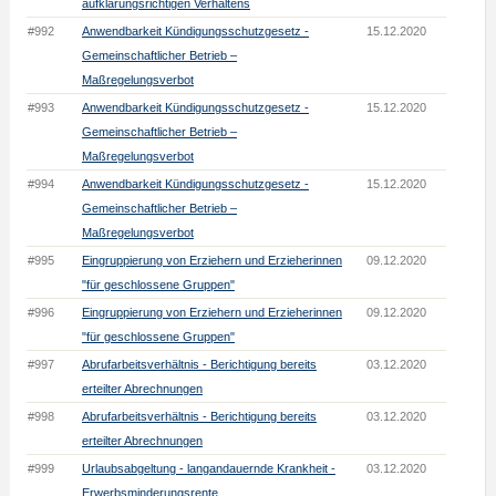
aufklärungsrichtigen Verhaltens
#992
Anwendbarkeit Kündigungsschutzgesetz -
15.12.2020
Gemeinschaftlicher Betrieb –
Maßregelungsverbot
#993
Anwendbarkeit Kündigungsschutzgesetz -
15.12.2020
Gemeinschaftlicher Betrieb –
Maßregelungsverbot
#994
Anwendbarkeit Kündigungsschutzgesetz -
15.12.2020
Gemeinschaftlicher Betrieb –
Maßregelungsverbot
#995
Eingruppierung von Erziehern und Erzieherinnen
09.12.2020
"für geschlossene Gruppen"
#996
Eingruppierung von Erziehern und Erzieherinnen
09.12.2020
"für geschlossene Gruppen"
#997
Abrufarbeitsverhältnis - Berichtigung bereits
03.12.2020
erteilter Abrechnungen
#998
Abrufarbeitsverhältnis - Berichtigung bereits
03.12.2020
erteilter Abrechnungen
#999
Urlaubsabgeltung - langandauernde Krankheit -
03.12.2020
Erwerbsminderungsrente