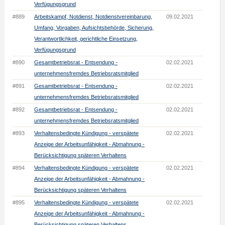
Verfügungsgrund
#889
Arbeitskampf, Notdienst, Notdienstvereinbarung,
09.02.2021
Umfang, Vorgaben, Aufsichtsbehörde, Sicherung,
Verantwortlichkeit, gerichtliche Einsetzung,
Verfügungsgrund
#890
Gesamtbetriebsrat - Entsendung -
02.02.2021
unternehmensfremdes Betriebsratsmitglied
#891
Gesamtbetriebsrat - Entsendung -
02.02.2021
unternehmensfremdes Betriebsratsmitglied
#892
Gesamtbetriebsrat - Entsendung -
02.02.2021
unternehmensfremdes Betriebsratsmitglied
#893
Verhaltensbedingte Kündigung - verspätete
02.02.2021
Anzeige der Arbeitsunfähigkeit - Abmahnung -
Berücksichtigung späteren Verhaltens
#894
Verhaltensbedingte Kündigung - verspätete
02.02.2021
Anzeige der Arbeitsunfähigkeit - Abmahnung -
Berücksichtigung späteren Verhaltens
#895
Verhaltensbedingte Kündigung - verspätete
02.02.2021
Anzeige der Arbeitsunfähigkeit - Abmahnung -
Berücksichtigung späteren Verhaltens