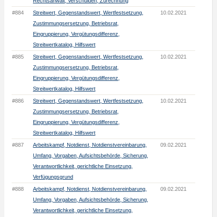
Rechtsanwalt, Verschulden, Zurechnung
#884
Streitwert, Gegenstandswert, Wertfestsetzung,
10.02.2021
Zustimmungsersetzung, Betriebsrat,
Eingruppierung, Vergütungsdifferenz,
Streitwertkatalog, Hilfswert
#885
Streitwert, Gegenstandswert, Wertfestsetzung,
10.02.2021
Zustimmungsersetzung, Betriebsrat,
Eingruppierung, Vergütungsdifferenz,
Streitwertkatalog, Hilfswert
#886
Streitwert, Gegenstandswert, Wertfestsetzung,
10.02.2021
Zustimmungsersetzung, Betriebsrat,
Eingruppierung, Vergütungsdifferenz,
Streitwertkatalog, Hilfswert
#887
Arbeitskampf, Notdienst, Notdienstvereinbarung,
09.02.2021
Umfang, Vorgaben, Aufsichtsbehörde, Sicherung,
Verantwortlichkeit, gerichtliche Einsetzung,
Verfügungsgrund
#888
Arbeitskampf, Notdienst, Notdienstvereinbarung,
09.02.2021
Umfang, Vorgaben, Aufsichtsbehörde, Sicherung,
Verantwortlichkeit, gerichtliche Einsetzung,