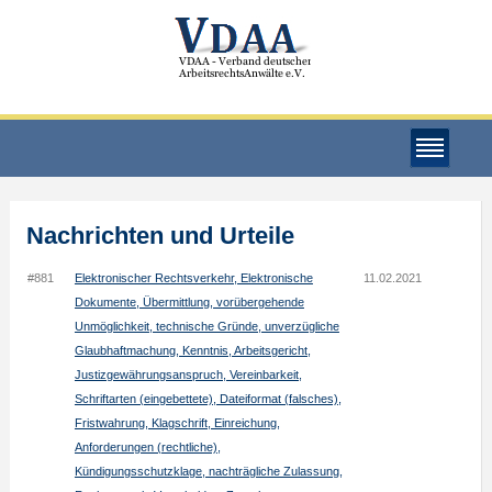
Nachrichten und Urteile
#881
Elektronischer Rechtsverkehr, Elektronische
11.02.2021
Dokumente, Übermittlung, vorübergehende
Unmöglichkeit, technische Gründe, unverzügliche
Glaubhaftmachung, Kenntnis, Arbeitsgericht,
Justizgewährungsanspruch, Vereinbarkeit,
Schriftarten (eingebettete), Dateiformat (falsches),
Fristwahrung, Klagschrift, Einreichung,
Anforderungen (rechtliche),
Kündigungsschutzklage, nachträgliche Zulassung,