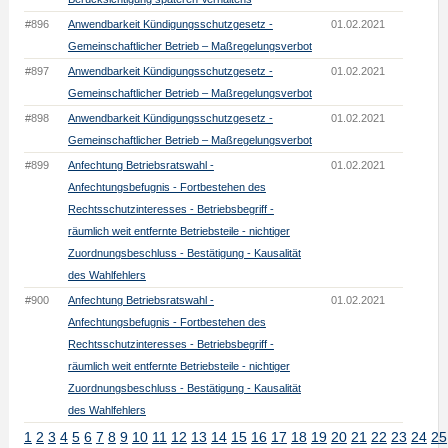
#896
Anwendbarkeit Kündigungsschutzgesetz -
01.02.2021
Gemeinschaftlicher Betrieb – Maßregelungsverbot
#897
Anwendbarkeit Kündigungsschutzgesetz -
01.02.2021
Gemeinschaftlicher Betrieb – Maßregelungsverbot
#898
Anwendbarkeit Kündigungsschutzgesetz -
01.02.2021
Gemeinschaftlicher Betrieb – Maßregelungsverbot
#899
Anfechtung Betriebsratswahl -
01.02.2021
Anfechtungsbefugnis - Fortbestehen des
Rechtsschutzinteresses - Betriebsbegriff -
räumlich weit entfernte Betriebsteile - nichtiger
Zuordnungsbeschluss - Bestätigung - Kausalität
des Wahlfehlers
#900
Anfechtung Betriebsratswahl -
01.02.2021
Anfechtungsbefugnis - Fortbestehen des
Rechtsschutzinteresses - Betriebsbegriff -
räumlich weit entfernte Betriebsteile - nichtiger
Zuordnungsbeschluss - Bestätigung - Kausalität
des Wahlfehlers
1
2
3
4
5
6
7
8
9
10
11
12
13
14
15
16
17
18
19
20
21
22
23
24
25