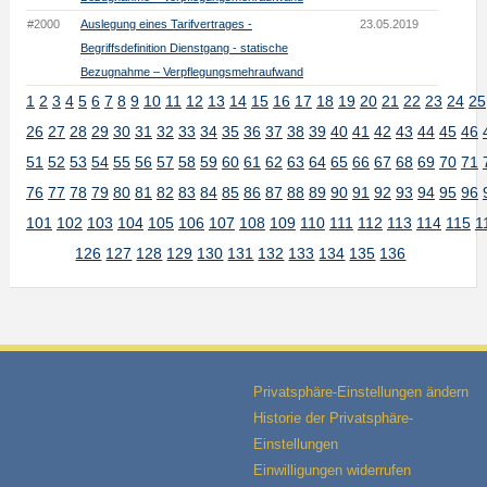
#2000
Auslegung eines Tarifvertrages -
23.05.2019
Begriffsdefinition Dienstgang - statische
Bezugnahme – Verpflegungsmehraufwand
1
2
3
4
5
6
7
8
9
10
11
12
13
14
15
16
17
18
19
20
21
22
23
24
25
26
27
28
29
30
31
32
33
34
35
36
37
38
39
40
41
42
43
44
45
46
51
52
53
54
55
56
57
58
59
60
61
62
63
64
65
66
67
68
69
70
71
76
77
78
79
80
81
82
83
84
85
86
87
88
89
90
91
92
93
94
95
96
101
102
103
104
105
106
107
108
109
110
111
112
113
114
115
1
126
127
128
129
130
131
132
133
134
135
136
Privatsphäre-Einstellungen ändern
Historie der Privatsphäre-
Einstellungen
Einwilligungen widerrufen