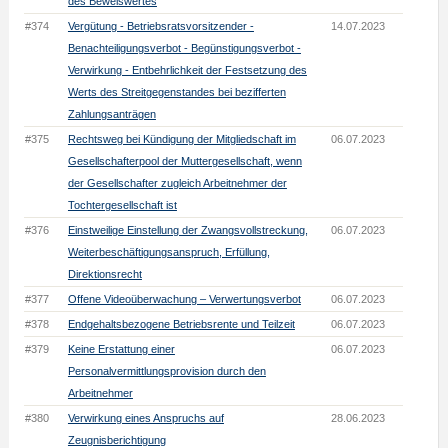
des Beweiswertes
#374
Vergütung - Betriebsratsvorsitzender -
14.07.2023
Benachteiligungsverbot - Begünstigungsverbot -
Verwirkung - Entbehrlichkeit der Festsetzung des
Werts des Streitgegenstandes bei bezifferten
Zahlungsanträgen
#375
Rechtsweg bei Kündigung der Mitgliedschaft im
06.07.2023
Gesellschafterpool der Muttergesellschaft, wenn
der Gesellschafter zugleich Arbeitnehmer der
Tochtergesellschaft ist
#376
Einstweilige Einstellung der Zwangsvollstreckung,
06.07.2023
Weiterbeschäftigungsanspruch, Erfüllung,
Direktionsrecht
#377
Offene Videoüberwachung – Verwertungsverbot
06.07.2023
#378
Endgehaltsbezogene Betriebsrente und Teilzeit
06.07.2023
#379
Keine Erstattung einer
06.07.2023
Personalvermittlungsprovision durch den
Arbeitnehmer
#380
Verwirkung eines Anspruchs auf
28.06.2023
Zeugnisberichtigung