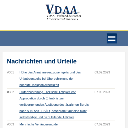
Nachrichten und Urteile
#361
Höhe des Annahmeverzugsentgelts und des
09.09.2023
Urlaubsentgelts bei Überschreitung der
höchstzulässigen Arbeitszeit
#362
Stufenzuordnung - ärztliche Tätigkeit vor
07.09.2023
Approbation durch Erlaubnis zur
vorübergehenden Ausübung des ärztlichen Berufs
nach § 10 Abs. 1 BÄO, beschränkt auf eine nicht
selbständige und nicht leitende Tätigkeit
#363
Mehrfache Verlängerung der
07.09.2023