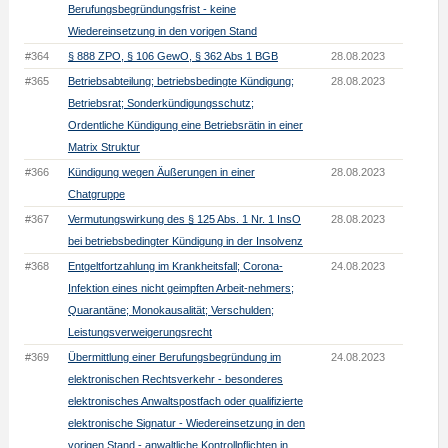
Berufungsbegründungsfrist - keine
Wiedereinsetzung in den vorigen Stand
#364
§ 888 ZPO, § 106 GewO, § 362 Abs 1 BGB
28.08.2023
#365
Betriebsabteilung; betriebsbedingte Kündigung;
28.08.2023
Betriebsrat; Sonderkündigungsschutz;
Ordentliche Kündigung eine Betriebsrätin in einer
Matrix Struktur
#366
Kündigung wegen Äußerungen in einer
28.08.2023
Chatgruppe
#367
Vermutungswirkung des § 125 Abs. 1 Nr. 1 InsO
28.08.2023
bei betriebsbedingter Kündigung in der Insolvenz
#368
Entgeltfortzahlung im Krankheitsfall; Corona-
24.08.2023
Infektion eines nicht geimpften Arbeit-nehmers;
Quarantäne; Monokausalität; Verschulden;
Leistungsverweigerungsrecht
#369
Übermittlung einer Berufungsbegründung im
24.08.2023
elektronischen Rechtsverkehr - besonderes
elektronisches Anwaltspostfach oder qualifizierte
elektronische Signatur - Wiedereinsetzung in den
vorigen Stand - anwaltliche Kontrollpflichten in