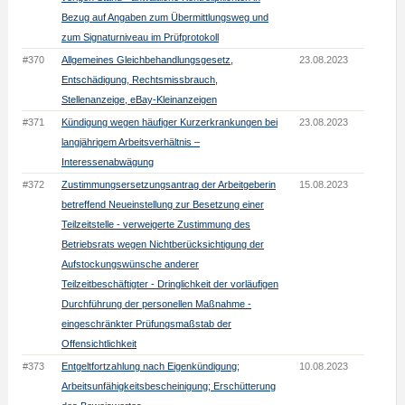
Bezug auf Angaben zum Übermittlungsweg und
zum Signaturniveau im Prüfprotokoll
#370
Allgemeines Gleichbehandlungsgesetz,
23.08.2023
Entschädigung, Rechtsmissbrauch,
Stellenanzeige, eBay-Kleinanzeigen
#371
Kündigung wegen häufiger Kurzerkrankungen bei
23.08.2023
langjährigem Arbeitsverhältnis –
Interessenabwägung
#372
Zustimmungsersetzungsantrag der Arbeitgeberin
15.08.2023
betreffend Neueinstellung zur Besetzung einer
Teilzeitstelle - verweigerte Zustimmung des
Betriebsrats wegen Nichtberücksichtigung der
Aufstockungswünsche anderer
Teilzeitbeschäftigter - Dringlichkeit der vorläufigen
Durchführung der personellen Maßnahme -
eingeschränkter Prüfungsmaßstab der
Offensichtlichkeit
#373
Entgeltfortzahlung nach Eigenkündigung;
10.08.2023
Arbeitsunfähigkeitsbescheinigung; Erschütterung