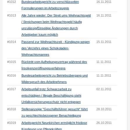
#1012
Bundesarbeitsgericht zu verschlüsselten
16.11.2011
Formulierungen im Arbeitszeugnis
#1013
Alle Jahre wieder: Der Streit ums Weihnachtsgeld
16.11.2011
/ Streichungen beim Weihnachtsgeld häufig
unzulässig/Einseitige Änderungen durch
Arbeitgeber kaum möglich
#1014
Passend zur Weihnachtszeit - Kündigung wegen
15.11.2011
des Verzehrs eines Schokoladen-
Weihnachtsmannes
#1015
Rücktritt vom Aufhebungsvertrag während des
11.11.2011
Insolvenzeröffnungsverfahrens
#1016
Bundesarbeitsgericht zu Betriebsübergang und
11.11.2011
Widerspruch des Arbeitnehmers
#1017
Arbeitsunfall trotz Schwarzarbeit zu
02.11.2011
entschädigen / Illegale Beschäftigung steht
Unfallversicherungsschutz nicht entgegen
#1018
Stellenanzeige "Geschäftsführer gesucht" führt
28.10.2011
zu geschlechtsbezogener Benachteiligung
#1019
Arbeitsgericht Neunkirchen ermöglicht fristlose
26.10.2011
Kündigung von Pflegekräften