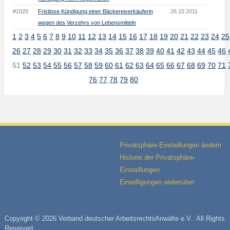
#1020
Fristlose Kündigung einer Bäckereiverkäuferin
26.10.2011
wegen des Verzehrs von Lebensmitteln
1
2
3
4
5
6
7
8
9
10
11
12
13
14
15
16
17
18
19
20
21
22
23
24
25
26
27
28
29
30
31
32
33
34
35
36
37
38
39
40
41
42
43
44
45
46
51
52
53
54
55
56
57
58
59
60
61
62
63
64
65
66
67
68
69
70
71
76
77
78
79
80
Privatsphäre-Einstellungen ändern
Historie der Privatsphäre-
Einstellungen
Einwilligungen widerrufen
Copyright © 2026 Verband deutscher ArbeitsrechtsAnwälte e.V.. All Rights
Reserved