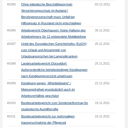
#1005
Ohne inländische Beschäftigung kein
03.12.2011
Versicherungsschutz im Ausland /
Berufsgenossenschaft muss Unfall bei
Hilfseinsatz in Russland nicht entschädigen
#1006
Arbeitsgericht Oberhausen: Keine Haftung des
30.11.2011
Arbeitnehmers für 12 entwendete Mobiltelefone
#1007
Urteil des Europäischen Gerichtshofes (EuGH)
25.11.2011
zum Urlaub und Ansammeln von
Urlaubsansprüchen bei Langzeitkranken
#1008
Landesarbeitsgericht Düsseldorf:
25.11.2011
Außerordentliche betriebsbedingte Kündigungen
nach Kündigungsverzicht unwirksam
#1009
Kündigung wegen „Whistleblowing“ /
22.11.2011
Meinungsfreiheit grundsätzlich auch im
Arbeitsverhältnis geschützt
#1010
Bundesarbeitsgericht zum Sondertarifvertrag für
19.11.2011
studentische Aushilfskräfte
#1011
Bundesarbeitsgericht zur mehrmaligen
16.11.2011
Inanspruchnahme der Pflegezeit