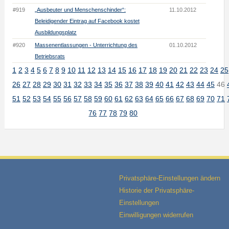
#919
„Ausbeuter und Menschenschinder“:
11.10.2012
Beleidigender Eintrag auf Facebook kostet
Ausbildungsplatz
#920
Massenentlassungen - Unterrichtung des
01.10.2012
Betriebsrats
1
2
3
4
5
6
7
8
9
10
11
12
13
14
15
16
17
18
19
20
21
22
23
24
25
26
27
28
29
30
31
32
33
34
35
36
37
38
39
40
41
42
43
44
45
46
51
52
53
54
55
56
57
58
59
60
61
62
63
64
65
66
67
68
69
70
71
76
77
78
79
80
Privatsphäre-Einstellungen ändern
Historie der Privatsphäre-
Einstellungen
Einwilligungen widerrufen