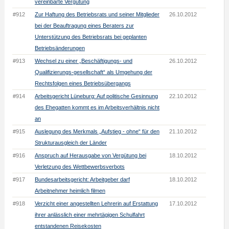
vereinbarte Vergütung
#912
Zur Haftung des Betriebsrats und seiner Mitglieder
26.10.2012
bei der Beauftragung eines Beraters zur
Unterstützung des Betriebsrats bei geplanten
Betriebsänderungen
#913
Wechsel zu einer „Beschäftigungs- und
26.10.2012
Qualifizierungs-gesellschaft“ als Umgehung der
Rechtsfolgen eines Betriebsübergangs
#914
Arbeitsgericht Lüneburg: Auf politische Gesinnung
22.10.2012
des Ehegatten kommt es im Arbeitsverhältnis nicht
an
#915
Auslegung des Merkmals „Aufstieg - ohne“ für den
21.10.2012
Strukturausgleich der Länder
#916
Anspruch auf Herausgabe von Vergütung bei
18.10.2012
Verletzung des Wettbewerbsverbots
#917
Bundesarbeitsgericht: Arbeitgeber darf
18.10.2012
Arbeitnehmer heimlich filmen
#918
Verzicht einer angestellten Lehrerin auf Erstattung
17.10.2012
ihrer anlässlich einer mehrtägigen Schulfahrt
entstandenen Reisekosten