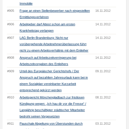
Immobilie
#905
Frage an einen Stellenbewerber nach eingestellten
16.11.2012
Ermittlungsverfahren
#906
Arbeitgeber darf Attest schon am ersten
14.11.2012
Krankheitstag verlangen
#907
LAG Berlin-Brandenburg: Nicht nur
14.11.2012
vorübergehende Arbeitnehmerüberlassung führt
nicht zu einem Arbeitsverhältnis mit dem Entleiher
#908
Anspruch auf Arbeitszeitverringerung bei
14.11.2012
Arbeitszeitvorgaben des Entleihers
#909
Urteil des Europäischer Gerichtshofs / Der
09.11.2012
Anspruch auf bezahlten Jahresurlaub kann bei in
einem Sozialplan vereinbarter Kurzarbeit
entsprechend gekürzt werden
#910
Arbeitsgericht Mönchengladbach zur fristlosen
08.11.2012
Kündigung wegen: „Ich hau dir vor die Fresse“ /
Langjährig beschäftigter städtischer Mitarbeiter
bedroht seinen Vorgesetzten
#911
Pauschale Abgeltung von Überstunden durch
03.11.2012