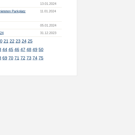
13.01.2024
ieteten Parkplatz
11.01.2024
05.01.2024
024
31.12.2023
0
21
22
23
24
25
3
44
45
46
47
48
49
50
8
69
70
71
72
73
74
75