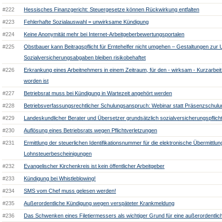
#222
Hessisches Finanzgericht: Steuergesetze können Rückwirkung entfalten
#223
Fehlerhafte Sozialauswahl = unwirksame Kündigung
#224
Keine Anonymität mehr bei Internet-Arbeitgeberbewertungsportalen
#225
Obstbauer kann Beitragspflicht für Erntehelfer nicht umgehen – Gestaltungen zu
Sozialversicherungsabgaben bleiben risikobehaftet
#226
Erkrankung eines Arbeitnehmers in einem Zeitraum, für den - wirksam - Kurzarbeit "
worden ist
#227
Betriebsrat muss bei Kündigung in Wartezeit angehört werden
#228
Betriebsverfassungsrechtlicher Schulungsanspruch: Webinar statt Präsenzschul
#229
Landeskundlicher Berater und Übersetzer grundsätzlich sozialversicherungspflicht
#230
Auflösung eines Betriebsrats wegen Pflichtverletzungen
#231
Ermittlung der steuerlichen Identifikationsnummer für die elektronische Übermittlu
Lohnsteuerbescheinigungen
#232
Evangelischer Kirchenkreis ist kein öffentlicher Arbeitgeber
#233
Kündigung bei Whistleblowing!
#234
SMS vom Chef muss gelesen werden!
#235
Außerordentliche Kündigung wegen verspäteter Krankmeldung
#236
Das Schwenken eines Filetiermessers als wichtiger Grund für eine außerordentli