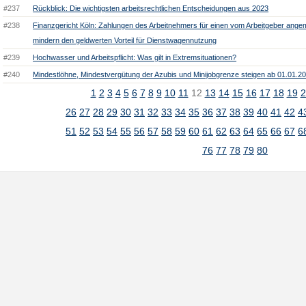
#237
Rückblick: Die wichtigsten arbeitsrechtlichen Entscheidungen aus 2023
#238
Finanzgericht Köln: Zahlungen des Arbeitnehmers für einen vom Arbeitgeber angem
mindern den geldwerten Vorteil für Dienstwagennutzung
#239
Hochwasser und Arbeitspflicht: Was gilt in Extremsituationen?
#240
Mindestlöhne, Mindestvergütung der Azubis und Minijobgrenze steigen ab 01.01.2
1
2
3
4
5
6
7
8
9
10
11
12
13
14
15
16
17
18
19
2
26
27
28
29
30
31
32
33
34
35
36
37
38
39
40
41
42
4
51
52
53
54
55
56
57
58
59
60
61
62
63
64
65
66
67
6
76
77
78
79
80