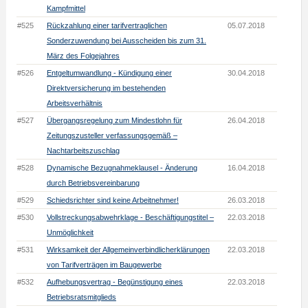
Kampfmittel
#525
Rückzahlung einer tarifvertraglichen
05.07.2018
Sonderzuwendung bei Ausscheiden bis zum 31.
März des Folgejahres
#526
Entgeltumwandlung - Kündigung einer
30.04.2018
Direktversicherung im bestehenden
Arbeitsverhältnis
#527
Übergangsregelung zum Mindestlohn für
26.04.2018
Zeitungszusteller verfassungsgemäß –
Nachtarbeitszuschlag
#528
Dynamische Bezugnahmeklausel - Änderung
16.04.2018
durch Betriebsvereinbarung
#529
Schiedsrichter sind keine Arbeitnehmer!
26.03.2018
#530
Vollstreckungsabwehrklage - Beschäftigungstitel –
22.03.2018
Unmöglichkeit
#531
Wirksamkeit der Allgemeinverbindlicherklärungen
22.03.2018
von Tarifverträgen im Baugewerbe
#532
Aufhebungsvertrag - Begünstigung eines
22.03.2018
Betriebsratsmitglieds